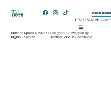
ΕΠΙΚΟΙΝ
ΌΡΟΙ ΧΡΉΣΗ
ΠΡΟΣΤΑΣΊΑ ΔΕΔΟΜΈ
Steehos Space © 2026All
Designed & Developed By
ΌΡΟΙ ΧΡΉΣΗΣ
ΠΡΟΣΤΑΣΊΑ ΔΕΔΟΜΈΝΩΝ
Rights Reserved.
Another Point Of View Studio