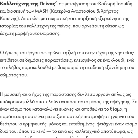
Καλλιτέχνης της Πείνας’
, σε μετάφραση του Θοδωρή Τσομίδη
και διασκευή των MASH (Κατερίνα Αναστασίου & Χρήστος
Καπενής). Αποτελεί μια σωματική και υπαρξιακή εξερεύνηση της
ιστορίας του καλλιτέχνη της πείνας, που αρνείται τη σίτιση ως
έσχατη μορφή αυτοέκφρασης.
Ο ήρωας του έργου αφιερώνει τη ζωή του στην τέχνη της νηστείας·
εκτίθεται σε δημόσιες παραστάσεις, κλεισμένος σε ένα κλουβί, ενώ
το πλήθος παρακολουθεί με θαυμασμό τη σταδιακή εξάντληση του
σώματός του.
Η μουσική και ο ήχος της παράστασης δεν λειτουργούν απλώς ως
υπόκρουση αλλά αποτελούν αναπόσπαστο μέρος της αφήγησης. Σε
έναν κόσμο που καταναλώνει εικόνες και αποθεώνει το θέαμα, η
παράσταση προτείνει μια ριζοσπαστική επιστροφή στη γύμνια του
θεάτρου: ο ερμηνευτής, μόνος και εκτεθειμένος, φτιάχνει έναν κόσμο
δικό του, όπου το κενό — το κενό ως καλλιτεχνικό αποτύπωμα, ως